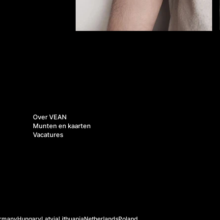
Over ons
Over VEAN
Munten en kaarten
Vacatures
rmany
Hungary
Latvia
Lithuania
Netherlands
Poland