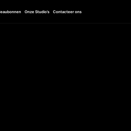
eaubonnen
Onze Studio’s
Contacteer ons
11:00 - 20:00
TTO
+48604623265
UDI