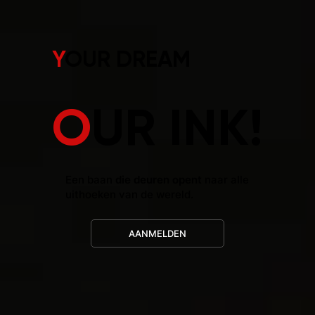
Y
OUR DREAM
O
UR INK!
Een baan
die deuren opent
naar alle
uithoeken van de wereld.
AANMELDEN