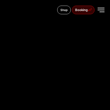
Booking
Shop
Nowy Świat 5, 00-496
TATTOO
STUDIO IN
WARSZAW