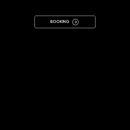
A
BOOKING
11:00 - 20:00
+48604556566