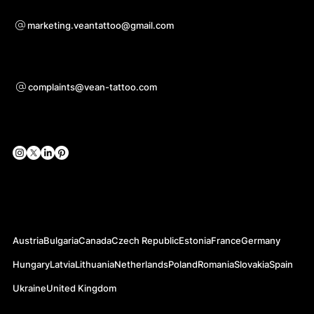
Pro otázky ohledně spolupráce
marketing.veantattoo@gmail.com
Podpora
complaints@vean-tattoo.com
Sociální sítě
Oficiální webové stránky
Austria
Bulgaria
Canada
Czech Republic
Estonia
France
Germany
Hungary
Latvia
Lithuania
Netherlands
Poland
Romania
Slovakia
Spain
Ukraine
United Kingdom