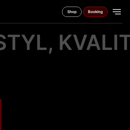
Shop
Booking
 STYL, KVAL
Ve VEAN TATTOO neděláme jen tetování —
vyprávíme příběhy prostřednictvím umění.