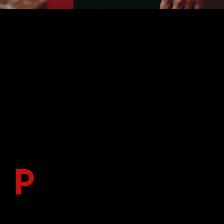
NÁŠ PŘÍBĚ
P
ŘÍBĚH VEA