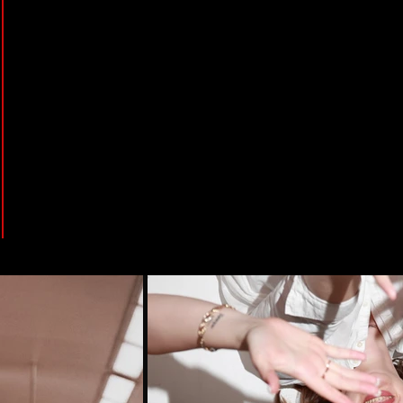
ů, kterým
můžete
důvěřovat.