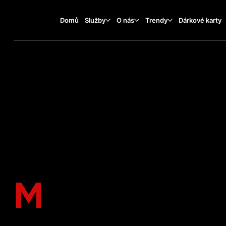
Domů
Služby
O nás
Trendy
Dárkové karty
KDO JSME
M
EZINÁRODN