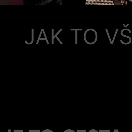
H.
JAK TO V
N TATTOO NEN