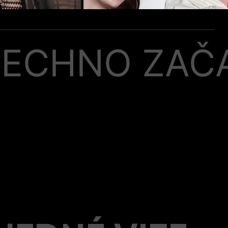
ŠECHNO ZAČ
Í JEN O