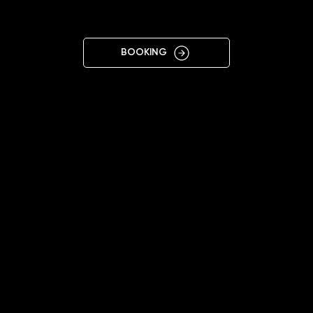
LABEM
BOOKING
11:00 - 20:00
+420734527342