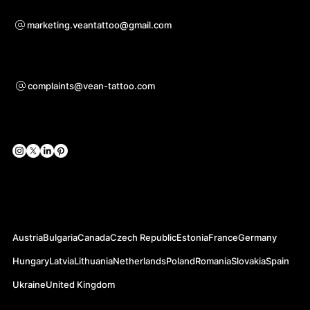
Pro otázky ohledně spolupráce
marketing.veantattoo@gmail.com
Podpora
complaints@vean-tattoo.com
Sociální sítě
Oficiální webové stránky
Austria
Bulgaria
Canada
Czech Republic
Estonia
France
Germany
Hungary
Latvia
Lithuania
Netherlands
Poland
Romania
Slovakia
Spain
Ukraine
United Kingdom