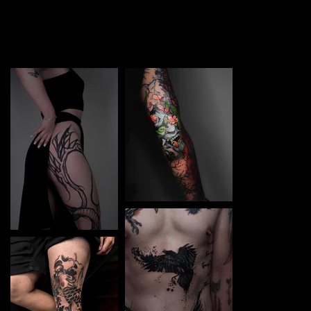
TATTOO in Ústí nad Labem. Each piece is a perfect blend
of creativity and professionalism, designed to bring your
unique ideas to life.