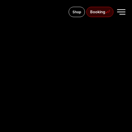
Booking
Shop
Pařížská 1170/1, 400 01
TATTOO
STUDIO IN
ÚSTÍ NAD