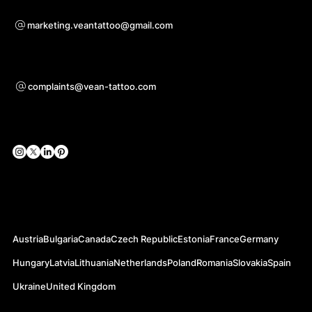
Pro otázky ohledně spolupráce
marketing.veantattoo@gmail.com
Podpora
complaints@vean-tattoo.com
Sociální sítě
Oficiální webové stránky
Austria
Bulgaria
Canada
Czech Republic
Estonia
France
Germany
Hungary
Latvia
Lithuania
Netherlands
Poland
Romania
Slovakia
Spain
Ukraine
United Kingdom