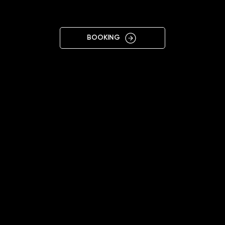
RG
BOOKING
12:00 - 20:00 (Mon-Sat)
+4915202117733