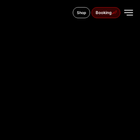
Booking
Shop
Gesandtenstraße 20, 93047
TATTOO
STUDIO IN
REGENSBU