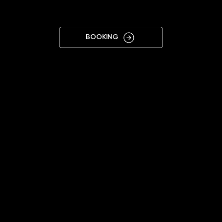
ELBLĄG
BOOKING
11:00 - 20:00
+48515667668