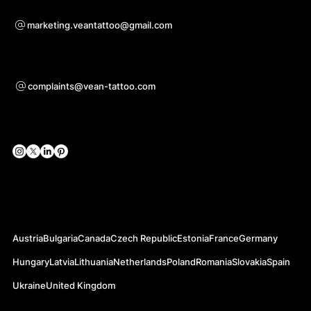
Pro otázky ohledně spolupráce
marketing.veantattoo@gmail.com
Podpora
complaints@vean-tattoo.com
Sociální sítě
Oficiální webové stránky
Austria
Bulgaria
Canada
Czech Republic
Estonia
France
Germany
Hungary
Latvia
Lithuania
Netherlands
Poland
Romania
Slovakia
Spain
Ukraine
United Kingdom