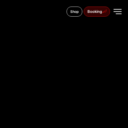
Booking
Shop
Grobla Świętego Jerzego 18e, 82-300
TATTOO
STUDIO IN