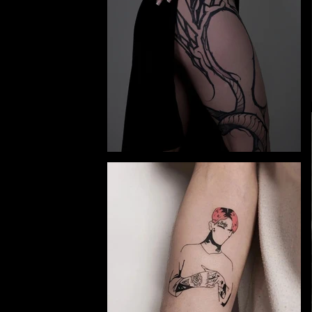
y and
Dubno.
alism,