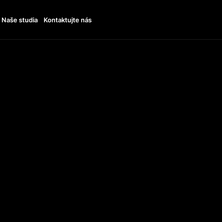
Naše studia
Kontaktujte nás
11:00 - 19:00
TTO
+38 068 364 6996
UDI