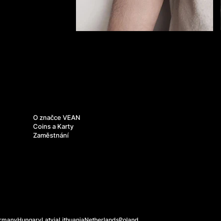
O nás
O značce VEAN
Coins a Karty
Zaměstnání
rmany
Hungary
Latvia
Lithuania
Netherlands
Poland