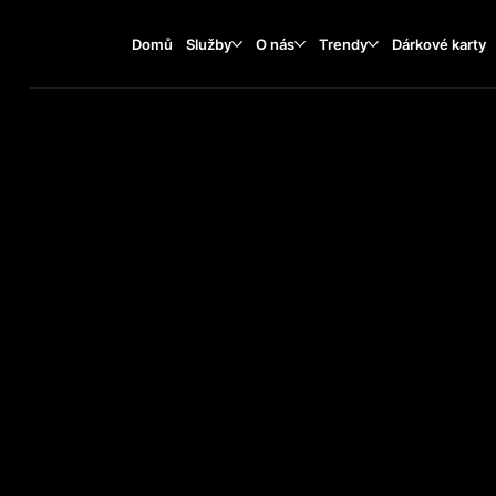
Domů
Služby
O nás
Trendy
Dárkové karty
Zamkova street, 27/1
TA
O
ST