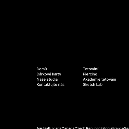
Služby
Navigace
Domů
Tetování
Dárkové karty
Piercing
Naše studia
Akademie tetování
Kontaktujte nás
Sketch Lab
Oficiální webové stránky
Austria
Bulgaria
Canada
Czech Republic
Estonia
France
Ge