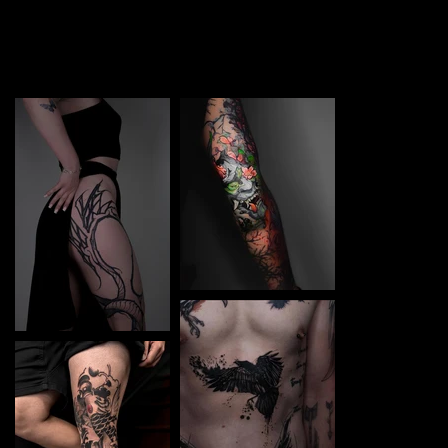
TATTOO in Dnipro Whie. Each piece is a perfect blend of
creativity and professionalism, designed to bring your
unique ideas to life.