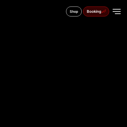
Booking
Shop
Volodymyra Monomakh Street, 8
TATTOO
STUDIO IN
DNIPRO