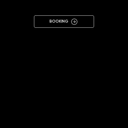
WHIE
BOOKING
10:00 - 18:00
+38 093 724 9394