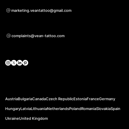
Pro otázky ohledně spolupráce
marketing.veantattoo@gmail.com
Podpora
complaints@vean-tattoo.com
Sociální sítě
Oficiální webové stránky
Austria
Bulgaria
Canada
Czech Republic
Estonia
France
Germany
Hungary
Latvia
Lithuania
Netherlands
Poland
Romania
Slovakia
Spain
Ukraine
United Kingdom