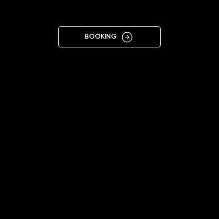
OWA
BOOKING
11:00 - 20:00
+48508918641