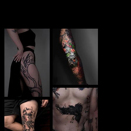
TATTOO in Częstochowa. Each piece is a perfect blend
of creativity and professionalism, designed to bring your
unique ideas to life.