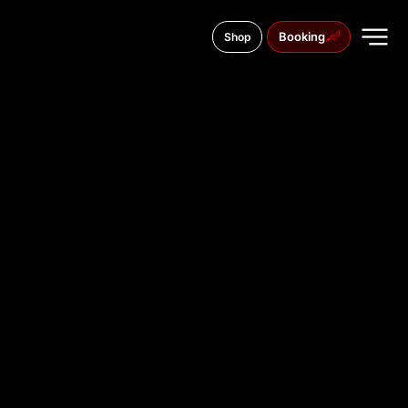
Booking
Shop
Aleja Tadeusza Kościuszki 14, 42-202
TATTOO
STUDIO IN
CZĘSTOCH