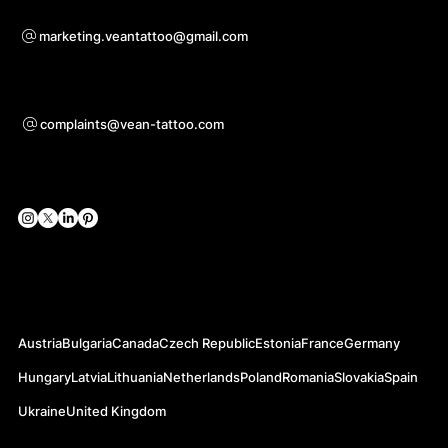
Pro otázky ohledně spolupráce
marketing.veantattoo@gmail.com
Podpora
complaints@vean-tattoo.com
Sociální sítě
Oficiální webové stránky
Austria
Bulgaria
Canada
Czech Republic
Estonia
France
Germany
Hungary
Latvia
Lithuania
Netherlands
Poland
Romania
Slovakia
Spain
Ukraine
United Kingdom