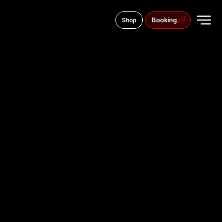
Booking
Shop
Długa 63, 85-048
TATTOO
STUDIO IN
BYDGOSZ