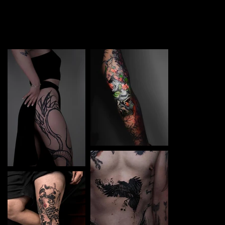
TATTOO in Bydgoszcz. Each piece is a perfect blend of
creativity and professionalism, designed to bring your
unique ideas to life.