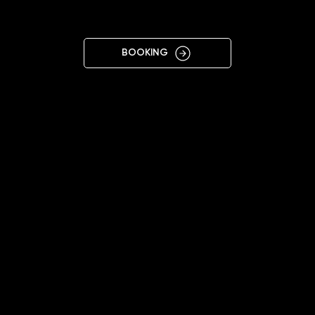
CZ
BOOKING
11:00 - 20:00
+48575692499