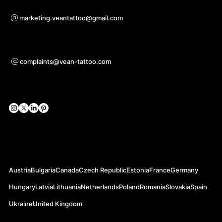
Pro otázky ohledně spolupráce
marketing.veantattoo@gmail.com
Podpora
complaints@vean-tattoo.com
Sociální sítě
Oficiální webové stránky
Austria
Bulgaria
Canada
Czech Republic
Estonia
France
Germany
Hungary
Latvia
Lithuania
Netherlands
Poland
Romania
Slovakia
Spain
Ukraine
United Kingdom