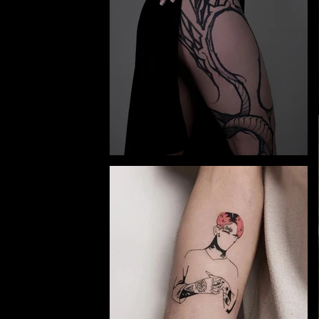
y and
Toruń.
alism,