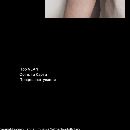
Про нас
Про VEAN
Coins та Карти
Працевлаштування
rmany
Hungary
Latvia
Lithuania
Netherlands
Poland