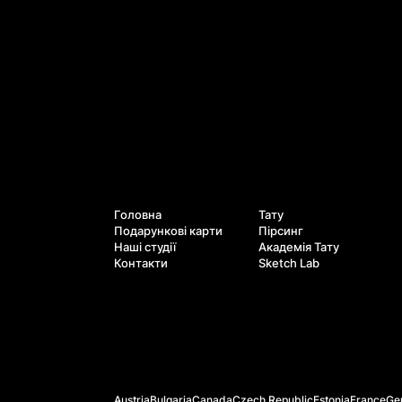
Послуги
Навігація
Головна
Тату
Подарункові карти
Пірсинг
Наші студії
Академія Тату
Контакти
Sketch Lab
Офіційні сайти країн
Austria
Bulgaria
Canada
Czech Republic
Estonia
France
Ge