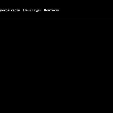
ункові карти
Наші студії
Контакти
11:00 - 20:00
TTO
+48451544413
UDI