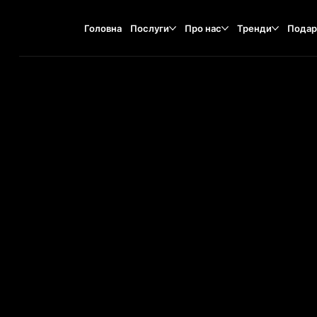
Головна
Послуги
Про нас
Тренди
Подар
Szewska 10, 87-100
TA
O
ST