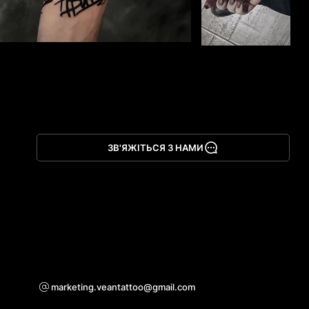
ЗВ'ЯЖІТЬСЯ З НАМИ
Завантажте додаток
Для питаннь або співпраці
marketing.veantattoo@gmail.com