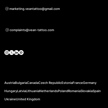
W sprawie współpracy
marketing.veantattoo@gmail.com
Wsparcie
complaints@vean-tattoo.com
Media społecznościowe
Oficjalne strony internetowe
Austria
Bulgaria
Canada
Czech Republic
Estonia
France
Germany
Hungary
Latvia
Lithuania
Netherlands
Poland
Romania
Slovakia
Spain
Ukraine
United Kingdom