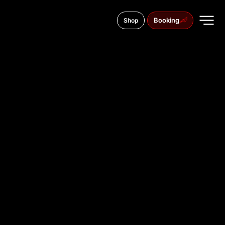
Booking
Shop
Wrocławska 10/18C
TATTOO
STUDIO IN