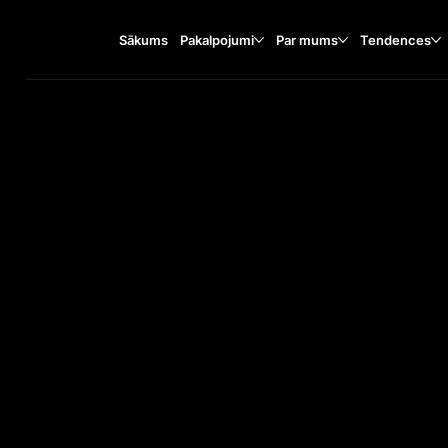
Sākums
Pakalpojumi
Par mums
Tendences
Wrocławska 1, 65-427
TA
O
ST