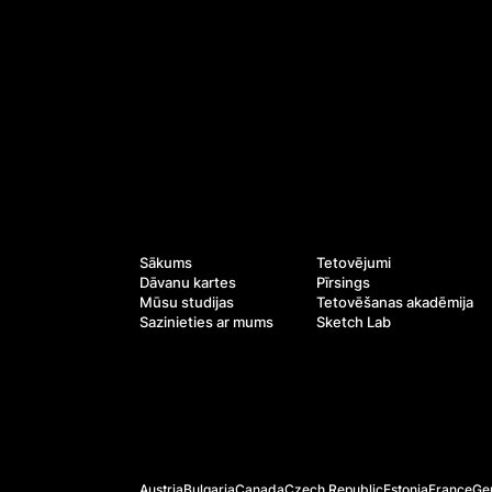
Pakalpojumi
Navigācija
Sākums
Tetovējumi
Dāvanu kartes
Pīrsings
Mūsu studijas
Tetovēšanas akadēmija
Sazinieties ar mums
Sketch Lab
Oficiālās vietnes
Austria
Bulgaria
Canada
Czech Republic
Estonia
France
Ge