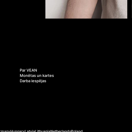
Par mums
Par VEAN
Monētas un kartes
Darba iespējas
rmany
Hungary
Latvia
Lithuania
Netherlands
Poland