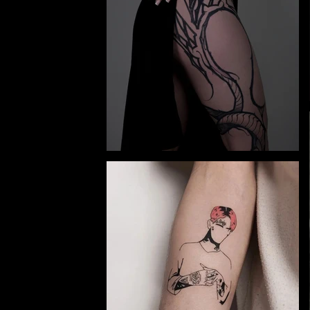
y and
and
e.