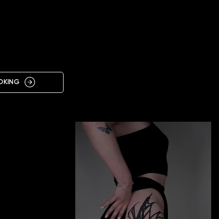
IN
ÓRA
OKING