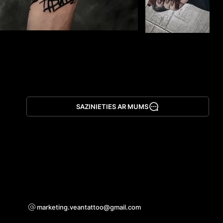
SAZINIETIES AR MUMS
Lejupielādēt lietotni
Sadarbības jautājumiem
marketing.veantattoo@gmail.com