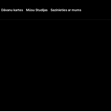
Dāvanu kartes
Mūsu Studijas
Sazinieties ar mums
11:00 - 20:00
TTO
+48798133816
UDI