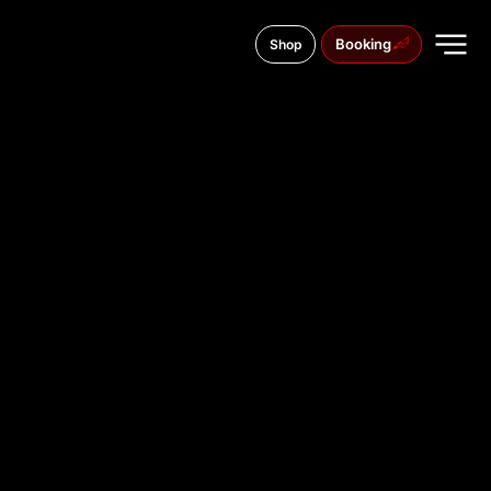
Booking
Shop
Henryka Sienkiewicza 13, 41-200
TATTOO
STUDIO IN
SOSNOWIE