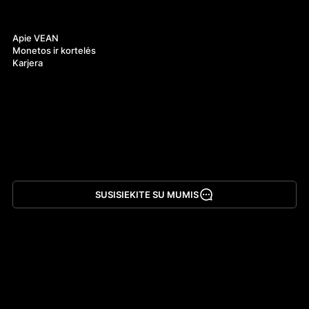
Apie mus
Apie VEAN
Monetos ir kortelės
Karjera
SUSISIEKITE SU MUMIS
Atsisiųsti programėlę