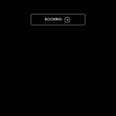
C
BOOKING
11:00 - 20:00
+48572121000