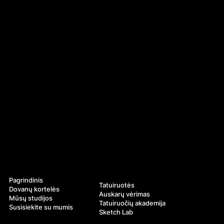
Navigacija
Paslaugos
Pagrindinis
Tatuiruotės
Dovanų kortelės
Auskarų vėrimas
Mūsų studijos
Tatuiruočių akademija
Susisiekite su mumis
Sketch Lab