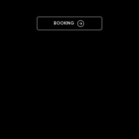
S
BOOKING
11:00 - 20:00
+37062260573