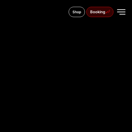
Booking
Shop
Vasario 16-Osios g. 26, 35169
TATTOO
STUDIO IN
PANEVĖŽY