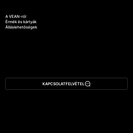
Rólunk
A VEAN-ról
Érmék és kártyák
Álláslehetőségek
KAPCSOLATFELVÉTEL
Alkalmazás letöltése