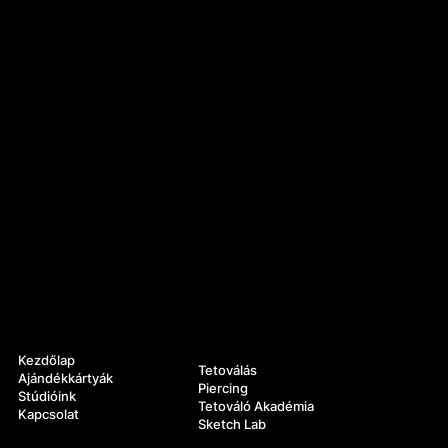
Navigáció
Szolgáltatások
Kezdőlap
Tetoválás
Ajándékkártyák
Piercing
Stúdióink
Tetováló Akadémia
Kapcsolat
Sketch Lab