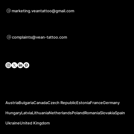
Együttműködési kérdésekben
marketing.veantattoo@gmail.com
Támogatás
complaints@vean-tattoo.com
Közösségi hálózatok
Hivatalos weboldalak
Austria
Bulgaria
Canada
Czech Republic
Estonia
France
Germany
Hungary
Latvia
Lithuania
Netherlands
Poland
Romania
Slovakia
Spain
Ukraine
United Kingdom