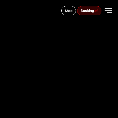
Booking
Shop
Tadeusza Kościuszki 13, 11-041
TATTOO
STUDIO IN