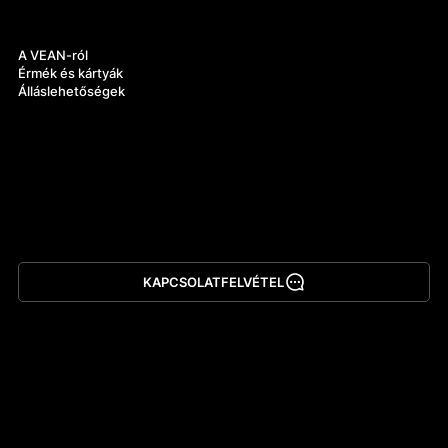
Rólunk
A VEAN-ról
Érmék és kártyák
Álláslehetőségek
KAPCSOLATFELVÉTEL
Alkalmazás letöltése