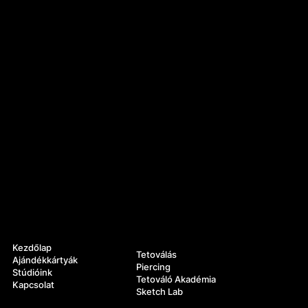
Navigáció
Szolgáltatások
Kezdőlap
Tetoválás
Ajándékkártyák
Piercing
Stúdióink
Tetováló Akadémia
Kapcsolat
Sketch Lab