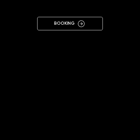
OLSTYN
BOOKING
11:00 - 20:00
+48788923111