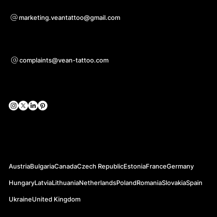
Együttműködési kérdésekben
marketing.veantattoo@gmail.com
Támogatás
complaints@vean-tattoo.com
Közösségi hálózatok
Hivatalos weboldalak
Austria
Bulgaria
Canada
Czech Republic
Estonia
France
Germany
Hungary
Latvia
Lithuania
Netherlands
Poland
Romania
Slovakia
Spain
Ukraine
United Kingdom