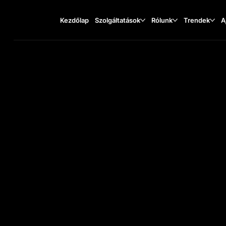
Kezdőlap
Szolgáltatások
Rólunk
Trendek
A
Śródmiejska 33, 62-800
TA
O
ST