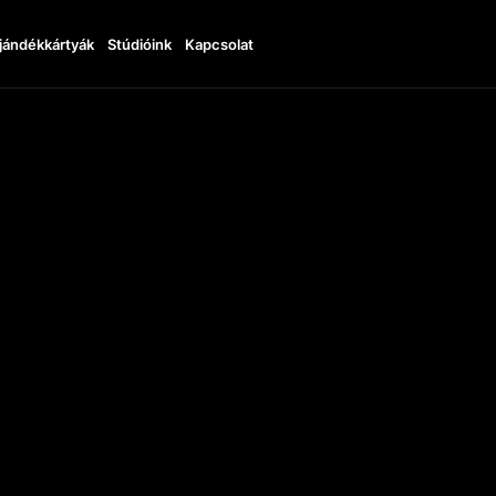
jándékkártyák
Stúdióink
Kapcsolat
11:00 - 20:00
TTO
+48664412200
UDI