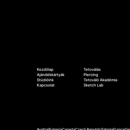
Szolgáltatások
Navigáció
Kezdőlap
Tetoválás
Ajándékkártyák
Piercing
Stúdióink
Tetováló Akadémia
Kapcsolat
Sketch Lab
Hivatalos weboldalak
Austria
Bulgaria
Canada
Czech Republic
Estonia
France
Ge