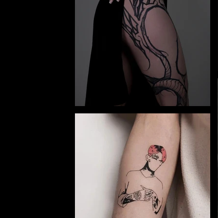
y and
alisz.
alism,