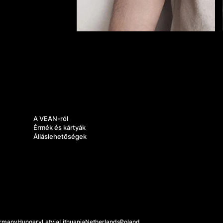
Rólunk
A VEAN-ról
Érmék és kártyák
Álláslehetőségek
rmany
Hungary
Latvia
Lithuania
Netherlands
Poland