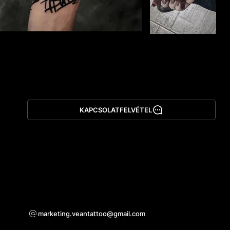
KAPCSOLATFELVÉTEL
Alkalmazás letöltése
Együttműködési kérdésekben
marketing.veantattoo@gmail.com