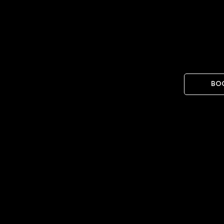
O 
KALISZ
BO