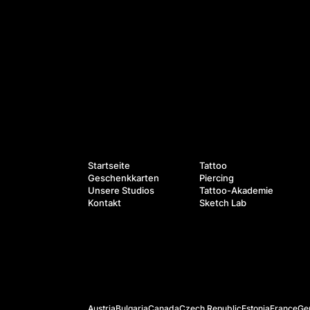
Leistungen
Navigation
Startseite
Tattoo
Geschenkkarten
Piercing
Unsere Studios
Tattoo-Akademie
Kontakt
Sketch Lab
Offizielle Webseiten
Austria
Bulgaria
Canada
Czech Republic
Estonia
France
Ge