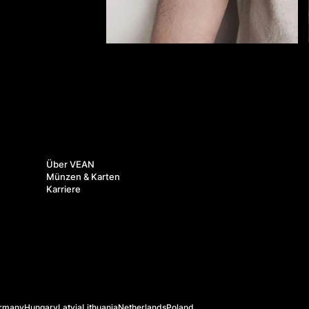
Über uns
Über VEAN
Münzen & Karten
Karriere
rmany
Hungary
Latvia
Lithuania
Netherlands
Poland