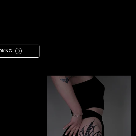
IN
ÓRA
OKING