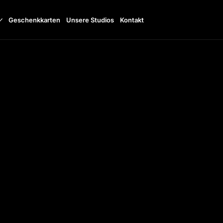
Geschenkkarten
Unsere Studios
Kontakt
11:00 - 20:00
TTO
+48798133816
UDI