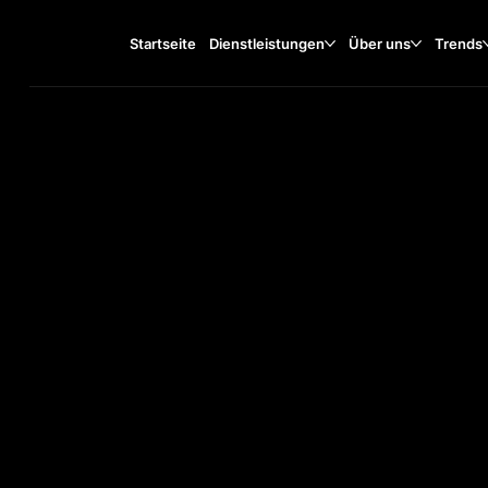
Startseite
Dienstleistungen
Über uns
Trends
Wrocławska 1, 65-427
TA
O
ST