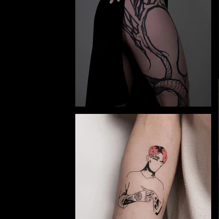
y and
and
e.