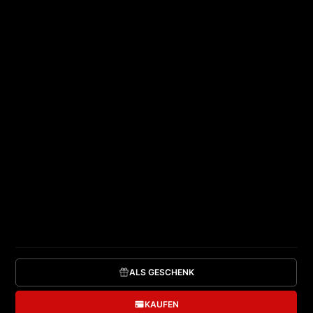
Certificates
>
Pair Tattoos
PAIR TATTO
Schaffen Sie eine besondere Verbindung zu einem
nahestehenden Menschen mit passenden
Partnertattoos! Dieser Gutschein bietet die
Möglichkeit, ein einzigartiges Design auszuwählen, das
Ihre Liebe, Freundschaft oder Einheit symbolisiert.
ALS GESCHENK
KAUFEN