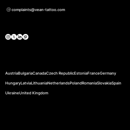
Unterstützung
complaints@vean-tattoo.com
Soziale Netzwerke
Offizielle Webseiten
Austria
Bulgaria
Canada
Czech Republic
Estonia
France
Germany
Hungary
Latvia
Lithuania
Netherlands
Poland
Romania
Slovakia
Spain
Ukraine
United Kingdom
© 2026 VEAN TATTOO. ALL RIGHTS RESERVED