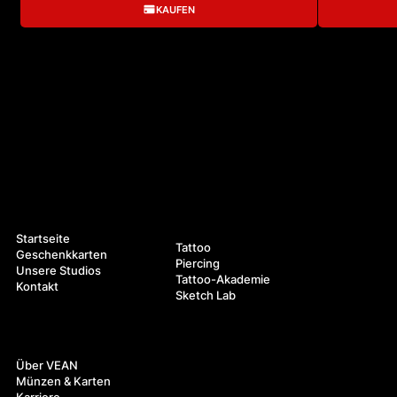
Der Gutschein ist nicht namentlich und kann 
Jahr. Gutschein
KAUFEN
weitergegeben werden. Restbeträge werden nicht 
sind nicht für 
erstattet, Gutscheine können nicht kombiniert werden 
Pflegeprodukten
und gelten nur für Tattoo-Dienstleistungen.

Lass die Kunst 
Jeder Gutschein hat eine einzigartige Seriennummer 
ins Unbekannte
und ist 1 Jahr ab dem Kaufdatum gültig.

Schaffe das Symbol deiner Freundschaft, Liebe oder 
Einheit mit VEAN TATTOO!
Navigation
Leistungen
Startseite
Tattoo
Geschenkkarten
Piercing
Unsere Studios
Tattoo-Akademie
Kontakt
Sketch Lab
Über uns
Über VEAN
Münzen & Karten
Karriere