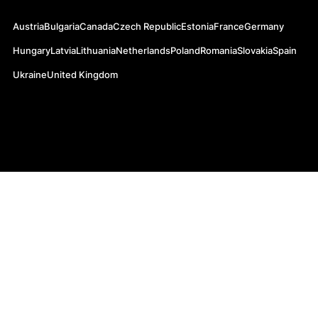
Austria
Bulgaria
Canada
Czech Republic
Estonia
France
Germany
Hungary
Latvia
Lithuania
Netherlands
Poland
Romania
Slovakia
Spain
Ukraine
United Kingdom
© 2026 VEAN TATTOO. ALL RIGHTS RESERVED