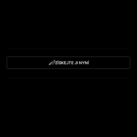
dostupné pouze vybraným klientům.
VEAN GOLD CARD je vaším neodmyslitelným
společníkem v každém studiu sítě VEAN TATTOO, který
vám poskytne přístup do světa výjimečných možností
a podtrhuje vaši jedinečnost.
ZÍSKEJTE JI NYNÍ