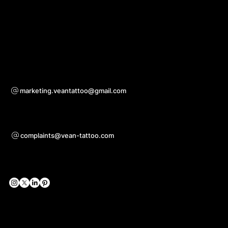
Stáhnout aplikaci
Pro otázky ohledně spolupráce
marketing.veantattoo@gmail.com
Podpora
complaints@vean-tattoo.com
Sociální sítě
Oficiální webové stránky