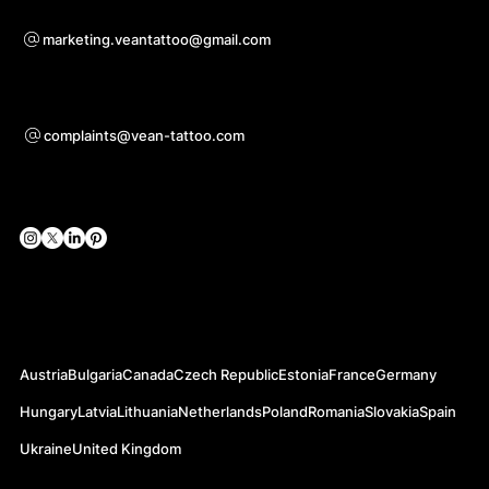
За въпроси относно сътрудничество
marketing.veantattoo@gmail.com
Подкрепа
complaints@vean-tattoo.com
Социални мрежи
Официални уебсайтове
Austria
Bulgaria
Canada
Czech Republic
Estonia
France
Germany
Hungary
Latvia
Lithuania
Netherlands
Poland
Romania
Slovakia
Spain
Ukraine
United Kingdom