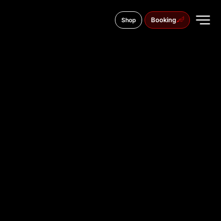
Booking
Shop
10 Havanna Street
TATTOO
STUDIO IN
ODESA