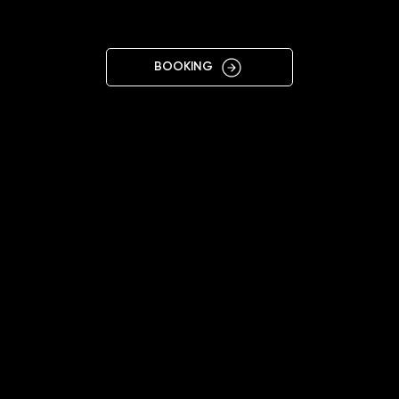
BLACK
BOOKING
11:00–19:00
+380954644856