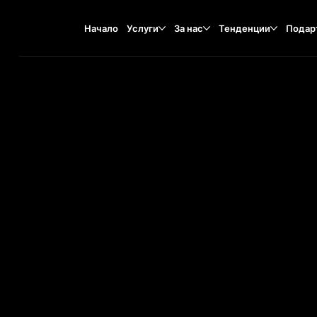
Начало
Услуги
За нас
Тенденции
Подар
Rajska 1/5A, 80-890
TA
O
ST