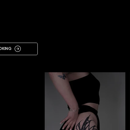
IN
ŁÓWNY
OKING