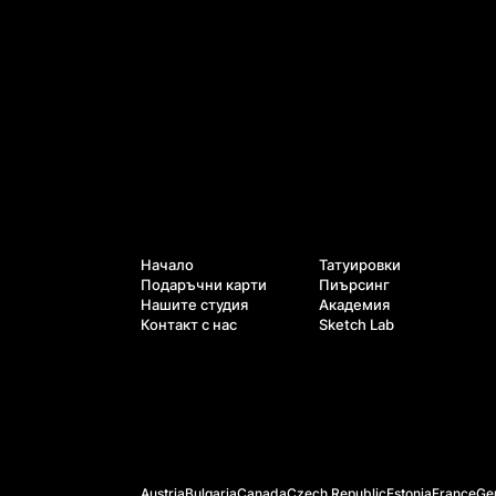
Услуги
Навигация
Начало
Татуировки
Подаръчни карти
Пиърсинг
Нашите студия
Академия
Контакт с нас
Sketch Lab
Официални уебсайтове
Austria
Bulgaria
Canada
Czech Republic
Estonia
France
Ge