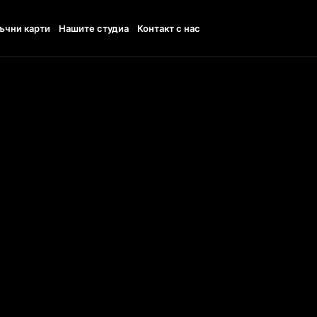
ъчни карти
Нашите студиа
Контакт с нас
11:00 - 20:00
TTO
+48538400350
UDI