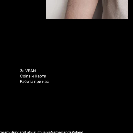
За нас
За VEAN
Coins и Карти
Работа при нас
rmany
Hungary
Latvia
Lithuania
Netherlands
Poland