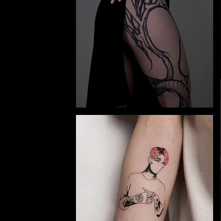
y and
y and
e.