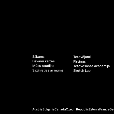
Pakalpojumi
Navigācija
Sākums
Tetovējumi
Dāvanu kartes
Pīrsings
Mūsu studijas
Tetovēšanas akadēmija
Sazinieties ar mums
Sketch Lab
Oficiālās vietnes
Austria
Bulgaria
Canada
Czech Republic
Estonia
France
Ge