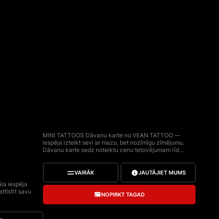
MINI
TATTOOS
MINI TATTOOS Dāvanu karte no VEAN TATTOO — 
iespēja izteikt sevi ar mazu, bet nozīmīgu zīmējumu. 
Dāvanu karte sedz noteiktu cenu tetovējumam līdz 
7 cm un ir derīga tikai tetovēšanas pakalpojumiem. 
Jūs varat izvēlēties jebkuru VEAN TATTOO studijas 
meistaru, lai īstenotu savu ideju. Dāvanu karte nav 
VAIRĀK
JAUTĀJIET MUMS
personiska, to var dāvināt. Atlikusī summa netiek 
a iespēja 
atmaksāta, dāvanu kartes nevar tikt apvienotas. Tās 
tīstīt savu 
ir derīgas tikai tetovēšanas pakalpojumiem un nav 
NOPIRKT TAGAD
paredzētas juvelierizstrādājumu vai kopšanas 
ās ādas, 
līdzekļu iegādei. Katram sertifikātam ir unikāls 
t 
sērijas numurs un tas ir derīgs 1 gadu no iegādes 