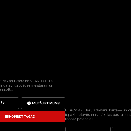
IND
BLACK
TTOOS
ART
 dāvanu karte no VEAN TATTOO — 
PASS
 ir gatavi uzticēties meistaram un 
redzi!

nas pakalpojumiem pie jebkura 
ATTOO tīklā, pilnībā segjot 
u karte nav uzvārda, to var 
RĀK
JAUTĀJIET MUMS
BLACK ART PASS dāvanu karte — unikāl
ērijas numurs, derīguma termiņš — 1 
iepazīt tetovēšanas mākslas pasauli un at
rtes nevar apvienot un nav 
NOPIRKT TAGAD
radošo potenciālu.

lietu vai kopšanas līdzekļu iegādei.

Ienāciet tetovēšanas procesā uz mākslīg
ūs pārsteigt — speriet soli 
izjustiet sevi kā tetovētāju un piedzīvojie
 VEAN TATTOO!