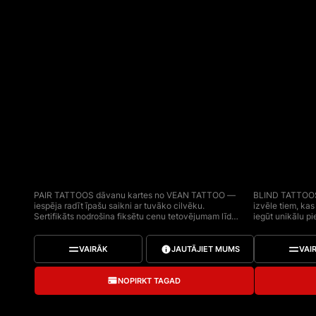
PAIR
BL
TATTOOS
TA
PAIR TATTOOS dāvanu kartes no VEAN TATTOO — 
BLIND TATTOOS
iespēja radīt īpašu saikni ar tuvāko cilvēku. 
izvēle tiem, kas
Sertifikāts nodrošina fiksētu cenu tetovējumam līdz 
iegūt unikālu pie
7 cm un ir derīgs tikai tetovēšanas pakalpojumiem. 
Derīga tetovēša
Projektu var realizēt uzreiz abiem, izvēloties jebkuru 
meistara VEAN T
no VEAN TATTOO studijas meistariem. Sertifikāts 
izmaksas. Dāvan
VAIRĀK
JAUTĀJIET MUMS
VAI
nav personificēts, tāpēc to var uzdāvināt. Atlikusī 
dāvināt.

summa netiek atmaksāta, sertifikāti netiek apvienoti 
Tai ir unikāls s
un ir derīgi tikai tetovēšanas pakalpojumiem. Katram 
gads. Dāvanu ka
NOPIRKT TAGAD
sertifikātam ir unikāls sērijas numurs, un tas ir derīgs 
paredzētas rotas
1 gadu no iegādes datuma. Izveidojiet draudzības, 
Ļaujiet mākslai j
mīlestības vai vienotības simbolu ar VEAN TATTOO!
nezināmajā ar