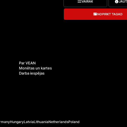
neaizmirstamas emocijas. Dāvanu karte 
VAIRĀK
JAUT
mākslas sesijām un ir derīga jebkuram V
TATTOO meistaram.

Tā nav norakstīta uz vārdu, tāpēc to var
NOPIRKT TAGAD
Derīguma termiņš ir 1 gads no iegādes d
Dāvanu kartes nevar tikt apvienotas, un 
izmantot rotaslietu vai aprūpes līdzekļu i
Uzdāviniet sev vai tuviniekiem iespēju i
kaut ko jaunu un iedvesmojošu ar VEA
Par mums
Par VEAN
Monētas un kartes
Darba iespējas
rmany
Hungary
Latvia
Lithuania
Netherlands
Poland