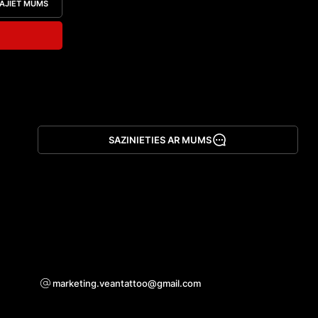
attiecas uz 
ĀJIET MUMS
brīža. Izveidojiet unikālu simbolu, kas izcels jūsu 
EAN 
individualitāti ar VEAN TATTOO!
 uzdāvināt. 
atuma. 
tās nevar 
egādei.

zmēģināt 
N TATTOO!
SAZINIETIES AR MUMS
Lejupielādēt lietotni
Sadarbības jautājumiem
marketing.veantattoo@gmail.com
Atbalsts